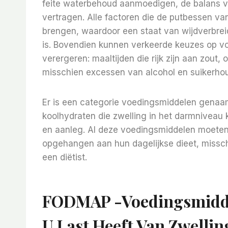
feite waterbehoud aanmoedigen, de balans va
vertragen. Alle factoren die de putbessen v
brengen, waardoor een staat van wijdverbreid
is. Bovendien kunnen verkeerde keuzes op vo
verergeren: maaltijden die rijk zijn aan zout
misschien excessen van alcohol en suikerho
Er is een categorie voedingsmiddelen gena
koolhydraten die zwelling in het darmniveau
en aanleg. Al deze voedingsmiddelen moeten 
opgehangen aan hun dagelijkse dieet, missc
een diëtist.
FODMAP -voedingsmidde
U Last Heeft Van Zwellin