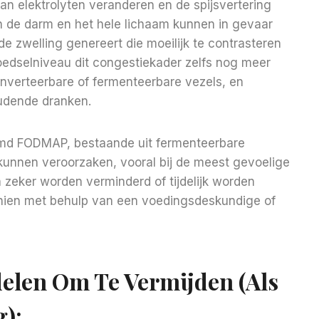
n elektrolyten veranderen en de spijsvertering
an de darm en het hele lichaam kunnen in gevaar
e zwelling genereert die moeilijk te contrasteren
edselniveau dit congestiekader zelfs nog meer
, onverteerbare of fermenteerbare vezels, en
udende dranken.
amd FODMAP, bestaande uit fermenteerbare
 kunnen veroorzaken, vooral bij de meest gevoelige
zeker worden verminderd of tijdelijk worden
hien met behulp van een voedingsdeskundige of
len Om Te Vermijden (als
g):