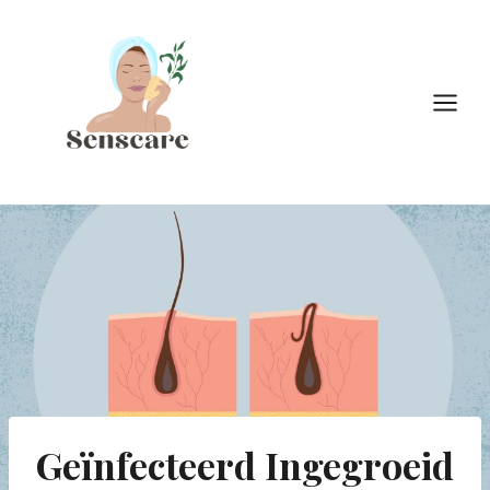
Doorgaan
naar
inhoud
Geïnfecteerd Ingegroeid