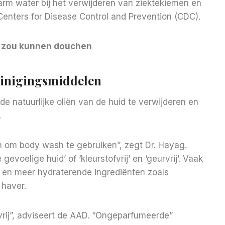
s warm water bij het verwijderen van ziektekiemen en
 Centers for Disease Control and Prevention (CDC).
d zou kunnen douchen
Reinigingsmiddelen
e natuurlijke oliën van de huid te verwijderen en
.
 om body wash te gebruiken”, zegt Dr. Hayag.
evoelige huid’ of ‘kleurstofvrij’ en ‘geurvrij’. Vaak
 en meer hydraterende ingrediënten zoals
 haver.
vrij”, adviseert de AAD. “Ongeparfumeerde”