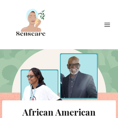
Doorgaan
naar
inhoud
African American