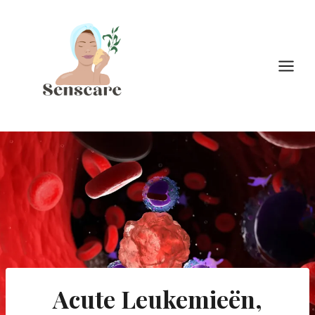
Doorgaan
naar
inhoud
Acute Leukemieën,