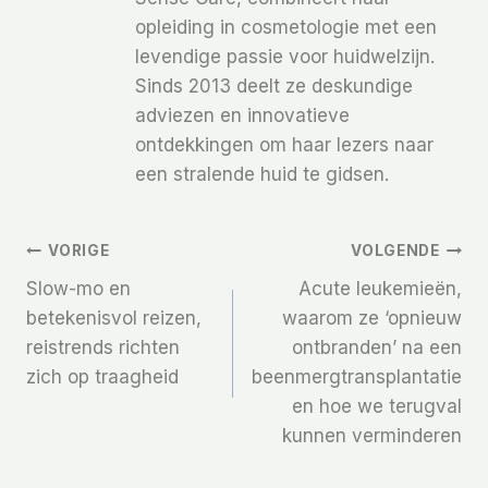
opleiding in cosmetologie met een
levendige passie voor huidwelzijn.
Sinds 2013 deelt ze deskundige
adviezen en innovatieve
ontdekkingen om haar lezers naar
een stralende huid te gidsen.
Bericht
VORIGE
VOLGENDE
Slow-mo en
Acute leukemieën,
Navigatie
betekenisvol reizen,
waarom ze ‘opnieuw
reistrends richten
ontbranden’ na een
zich op traagheid
beenmergtransplantatie
en hoe we terugval
kunnen verminderen