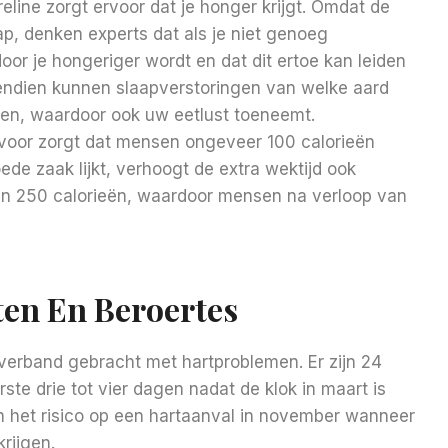
hreline zorgt ervoor dat je honger krijgt. Omdat de
aap, denken experts dat als je niet genoeg
door je hongeriger wordt en dat dit ertoe kan leiden
vendien kunnen slaapverstoringen van welke aard
en, waardoor ook uw eetlust toeneemt.
ervoor zorgt dat mensen ongeveer 100 calorieën
de zaak lijkt, verhoogt de extra wektijd ook
n 250 calorieën, waardoor mensen na verloop van
ten En Beroertes
n verband gebracht met hartproblemen. Er zijn 24
te drie tot vier dagen nadat de klok in maart is
in het risico op een hartaanval in november wanneer
rijgen.