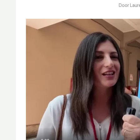
Door
Laur