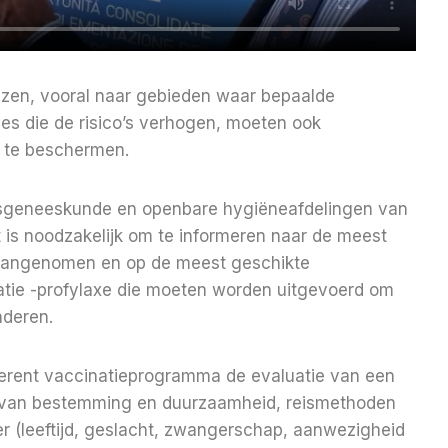
eizen, vooral naar gebieden waar bepaalde
aties die de risico’s verhogen, moeten ook
f te beschermen.
reisgeneeskunde en openbare hygiëneafdelingen van
t is noodzakelijk om te informeren naar de meest
aangenomen en op de meest geschikte
tie -profylaxe die moeten worden uitgevoerd om
nderen.
herent vaccinatieprogramma de evaluatie van een
en van bestemming en duurzaamheid, reismethoden
er (leeftijd, geslacht, zwangerschap, aanwezigheid