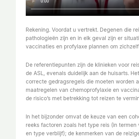
Rekening. Voordat u vertrekt. Degenen die r
pathologieën zijn en in elk geval zijn er situ
vaccinaties en profylaxe plannen om zichzel
De referentiepunten zijn de klinieken voor 
de ASL, evenals duidelijk aan de huisarts. He
correcte gedragsregels die moeten worden 
maatregelen van chemoprofylaxie en vaccina
de risico’s met betrekking tot reizen te vermi
In het bijzonder omvat de keuze van een co
reeks factoren zoals het type reis (in term
en type verblijf); de kenmerken van de reizig