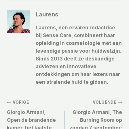
Laurens
Laurens, een ervaren redactrice
bij Sense Care, combineert haar
opleiding in cosmetologie met een
levendige passie voor huidwelzijn.
Sinds 2013 deelt ze deskundige
adviezen en innovatieve
ontdekkingen om haar lezers naar
een stralende huid te gidsen.
Bericht
VORIGE
VOLGENDE
Giorgio Armani,
Giorgio Armani, The
Navigatie
Open de brandende
Burning Room op
kamer: het laatste
zondag 7 september: