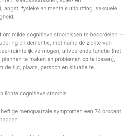
hten, slaapstoornissen, spier- en
, angst, fysieke en mentale uitputting, seksuele
gheid.
t om milde cognitieve stoornissen te beoordelen —
udering en dementie, met name de ziekte van
eel-ruimtelijk vermogen, uitvoerende functie (het
 plannen te maken en problemen op te lossen),
de tijd, plaats, persoon en situatie te
n lichte cognitieve stoornis.
er heftige menopauzale symptomen een 74 procent
 hadden.