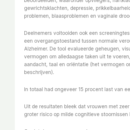
beoordeelden, waaronder opvliegers, hartklac
gewrichtsklachten, depressie, prikkelbaarheid
problemen, blaasproblemen en vaginale droo
Deelnemers voltooiden ook een screeningtes
een overgangstoestand tussen normale vero
Alzheimer. De tool evalueerde geheugen, visu
vermogen om alledaagse taken uit te voeren,
aandacht, taal en oriëntatie (het vermogen om 
beschrijven).
In totaal had ongeveer 15 procent last van ee
Uit de resultaten bleek dat vrouwen met ze
groter risico op milde cognitieve stoornissen