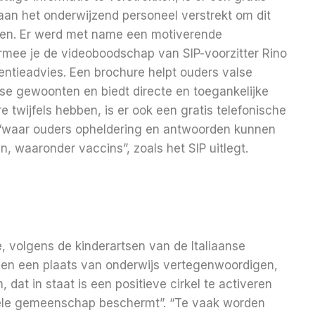
 aan het onderwijzend personeel verstrekt om dit
elen. Er werd met name een motiverende
ee je de videoboodschap van SIP-voorzitter Rino
ventieadvies. Een brochure helpt ouders valse
se gewoonten en biedt directe en toegankelijke
 twijfels hebben, is er ook een gratis telefonische
6, “waar ouders opheldering en antwoorden kunnen
n, waaronder vaccins”, zoals het SIP uitlegt.
e, volgens de kinderartsen van de Italiaanse
een een plaats van onderwijs vertegenwoordigen,
at in staat is een positieve cirkel te activeren
e hele gemeenschap beschermt”. “Te vaak worden