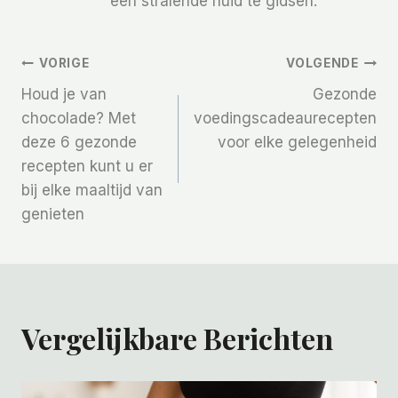
een stralende huid te gidsen.
Bericht
VORIGE
VOLGENDE
Houd je van
Gezonde
Navigatie
chocolade? Met
voedingscadeaurecepten
deze 6 gezonde
voor elke gelegenheid
recepten kunt u er
bij elke maaltijd van
genieten
Vergelijkbare Berichten