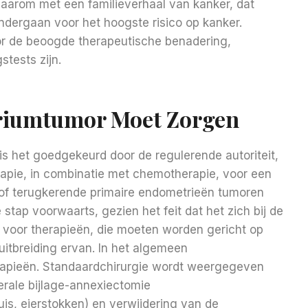
aarom met een familieverhaal van kanker, dat
ndergaan voor het hoogste risico op kanker.
or de beoogde therapeutische benadering,
tests zijn.
riumtumor Moet Zorgen
s het goedgekeurd door de regulerende autoriteit,
erapie, in combinatie met chemotherapie, voor een
of terugkerende primaire endometrieën tumoren
stap voorwaarts, gezien het feit dat het zich bij de
n voor therapieën, die moeten worden gericht op
itbreiding ervan. In het algemeen
erapieën. Standaardchirurgie wordt weergegeven
erale bijlage-annexiectomie
is, eierstokken) en verwijdering van de