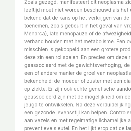
Zoals gezegd, manifesteert dit neoplasma zi
leeftijd moet niet worden beschouwd als het e
bekend dat de kans op het verkrijgen van de
toenemen, zoals gebeurt in het geval van vr
Menarca), late menopauze of de afwezighei
verband houden met het metabolisme. Een ov
misschien is gekoppeld aan een grotere prod
deze zin een rol spelen. En precies om deze 
geassocieerd met de gewichtsverhoging, de v
een of andere manier de groei van neoplastisc
bekendheid: de moeder of zuster met een di
op ziekte. Er zijn ook echte genetische aand
geassocieerd zijn met de mogelijkheid om een 
jeugd te ontwikkelen. Na deze verduidelijk
een gezonde levensstijl kan helpen. Controlee
aan vezels en met regelmatige lichamelijke act
preventieve sleutel. En het lijkt erop dat d