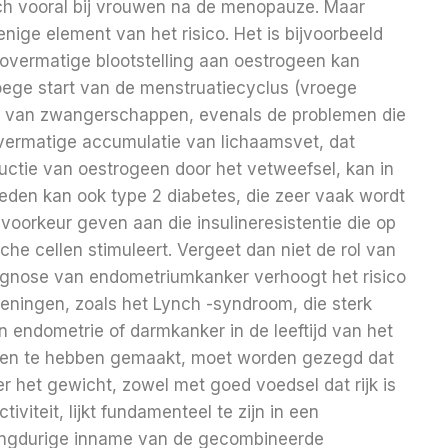
ch vooral bij vrouwen na de menopauze. Maar
nige element van het risico. Het is bijvoorbeeld
 overmatige blootstelling aan oestrogeen kan
oege start van de menstruatiecyclus (vroege
d van zwangerschappen, evenals de problemen die
ermatige accumulatie van lichaamsvet, dat
uctie van oestrogeen door het vetweefsel, kan in
reden kan ook type 2 diabetes, die zeer vaak wordt
oorkeur geven aan die insulineresistentie die op
he cellen stimuleert. Vergeet dan niet de rol van
agnose van endometriumkanker verhoogt het risico
oeningen, zoals het Lynch -syndroom, die sterk
​​endometrie of darmkanker in de leeftijd van het
ingen te hebben gemaakt, moet worden gezegd dat
r het gewicht, zowel met goed voedsel dat rijk is
iviteit, lijkt fundamenteel te zijn in een
e langdurige inname van de gecombineerde