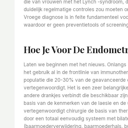
die van vrouwen met het Lynch -syndroom, d
duidelijk regelmatige controles zou moeten o
Vroege diagnose is in feite fundamenteel vo
waardoor er geen preventietools of screenings
Hoe Je Voor De Endomet
Laten we beginnen met het nieuws. Onlangs i
het gebruik al in de frontlinie van immunoth
populatie die 20-30% van de geavanceerde 
vertegenwoordigt. Het is een zeer belangrijke 
andere drankjes verbindt die beschikbaar zij
basis van de kenmerken van de laesie en de u
vertegenwoordigt chirurgie de basis van th
door een totaal eenvoudig systeem met bilat
(baarmoederverwijdering, baarmoederhals, bu