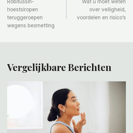
Robitussin-
Wat u moet weten
Navigatie
hoestsiropen
over veiligheid,
teruggeroepen
voordelen en risico’s
wegens besmetting
Vergelijkbare Berichten