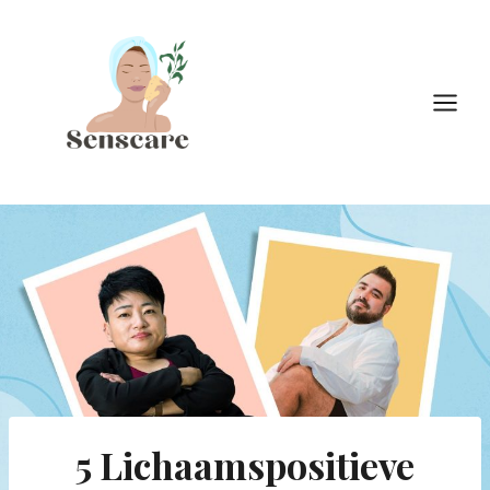
Doorgaan
naar
inhoud
5 Lichaamspositieve