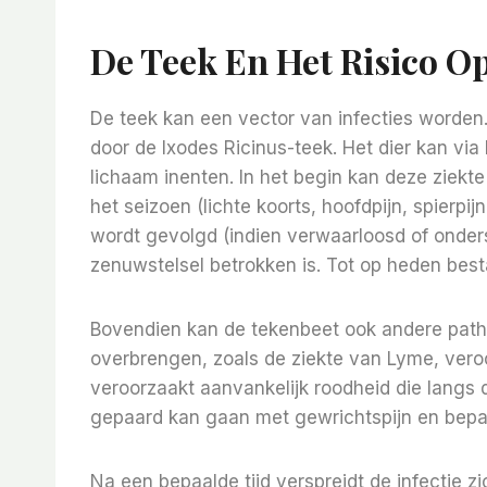
De Teek En Het Risico O
De teek kan een vector van infecties worden
door de Ixodes Ricinus-teek. Het dier kan via 
lichaam inenten. In het begin kan deze ziekt
het seizoen (lichte koorts, hoofdpijn, spierpi
wordt gevolgd (indien verwaarloosd of onder
zenuwstelsel betrokken is. Tot op heden best
Bovendien kan de tekenbeet ook andere pathol
overbrengen, zoals de ziekte van Lyme, veroo
veroorzaakt aanvankelijk roodheid die langs d
gepaard kan gaan met gewrichtspijn en bep
Na een bepaalde tijd verspreidt de infectie zi