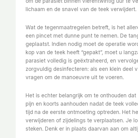
om de parasiet binnen vierentwintig uur te ve
lichaam en de snavel van de teek verwijdert.
Wat de tegenmaatregelen betreft, is het alle
een pincet met dunne punt te nemen. De tang
geplaatst. Indien nodig moet de operatie wo
kop van de teek heeft “gepakt”, moet u lang
parasiet volledig is geëxtraheerd, en vervo
zorgvuldig desinfecteren: als een klein deel v
vragen om de manoeuvre uit te voeren.
Het is echter belangrijk om te onthouden da
pijn en koorts aanhouden nadat de teek voll
tijd na de eerste ontmoeting optreden. Het h
verwijderen of zijdelings te verplaatsen. Je loo
steken. Denk er in plaats daarvan aan om alti