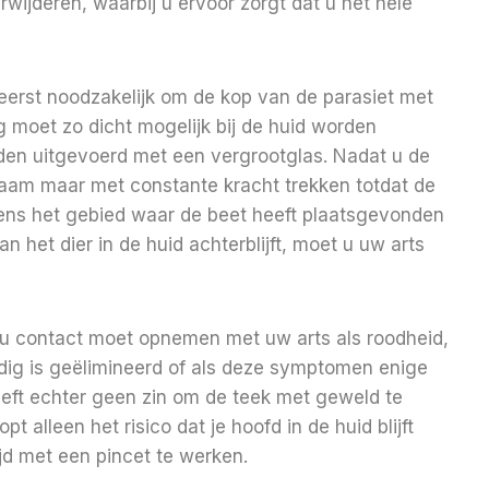
rwijderen, waarbij u ervoor zorgt dat u het hele
reerst noodzakelijk om de kop van de parasiet met
 moet zo dicht mogelijk bij de huid worden
rden uitgevoerd met een vergrootglas. Nadat u de
zaam maar met constante kracht trekken totdat de
lgens het gebied waar de beet heeft plaatsgevonden
an het dier in de huid achterblijft, moet u uw arts
t u contact moet opnemen met uw arts als roodheid,
edig is geëlimineerd of als deze symptomen enige
eeft echter geen zin om de teek met geweld te
pt alleen het risico dat je hoofd in de huid blijft
jd met een pincet te werken.