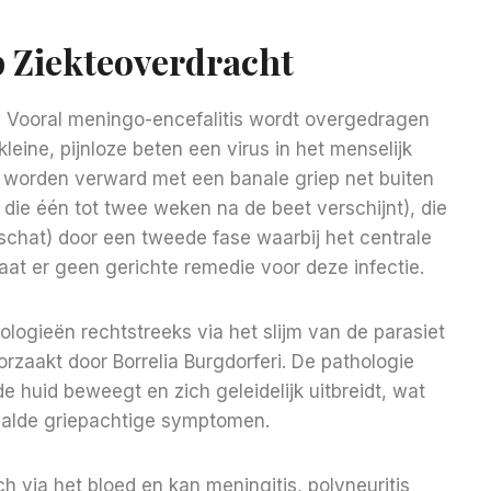
p Ziekteoverdracht
. Vooral meningo-encefalitis wordt overgedragen
kleine, pijnloze beten een virus in het menselijk
e worden verward met een banale griep net buiten
jn die één tot twee weken na de beet verschijnt), die
schat) door een tweede fase waarbij het centrale
aat er geen gerichte remedie voor deze infectie.
ogieën rechtstreeks via het slijm van de parasiet
rzaakt door Borrelia Burgdorferi. De pathologie
e huid beweegt en zich geleidelijk uitbreidt, wat
aalde griepachtige symptomen.
ch via het bloed en kan meningitis, polyneuritis