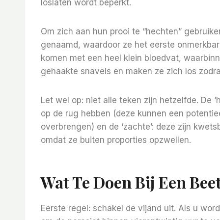
loslaten wordt beperkt.
Om zich aan hun prooi te “hechten” gebruiken
genaamd, waardoor ze het eerste onmerkbare 
komen met een heel klein bloedvat, waarbinne
gehaakte snavels en maken ze zich los zodra d
Let wel op: niet alle teken zijn hetzelfde. De
op de rug hebben (deze kunnen een potentieel
overbrengen) en de ‘zachte’: deze zijn kwets
omdat ze buiten proporties opzwellen.
Wat Te Doen Bij Een Bee
Eerste regel: schakel de vijand uit. Als u wor