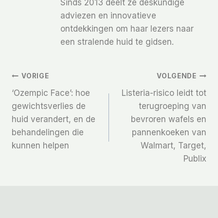
Sinds 2013 deelt ze deskundige
adviezen en innovatieve
ontdekkingen om haar lezers naar
een stralende huid te gidsen.
Bericht
VORIGE
VOLGENDE
‘Ozempic Face’: hoe
Listeria-risico leidt tot
Navigatie
gewichtsverlies de
terugroeping van
huid verandert, en de
bevroren wafels en
behandelingen die
pannenkoeken van
kunnen helpen
Walmart, Target,
Publix