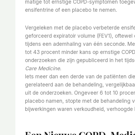
matige tot ernstige COPD-symptomen toeg
ensifentrine of een placebo te nemen.
Vergeleken met de placebo verbeterde ensifen
geforceerd expiratoir volume (FEV1), oftewe
tijdens een ademhaling van één seconde. Men
tot 43 procent minder kans op ernstige COPD
onderzoeken die zijn gepubliceerd in het tijds
Care Medicine
.
Iets meer dan een derde van de patiënten die
gerelateerd aan de behandeling, vergelijkba
uit de onderzoeken. Ongeveer 6 tot 10 proce
placebo namen, stopte met de behandeling 
bijwerkingen waren verkoudheid, verhoogde b
Een Nieuwe COPD-Medici