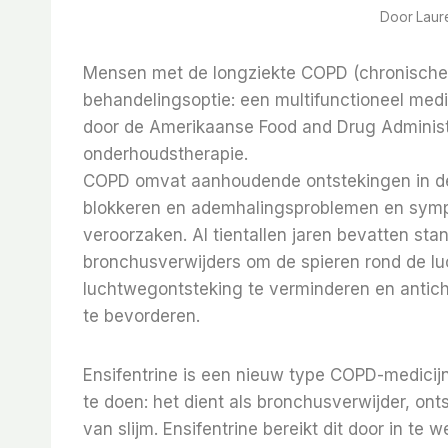
Door
Laur
Mensen met de longziekte COPD (chronische 
behandelingsoptie: een multifunctioneel med
door de Amerikaanse Food and Drug Administ
onderhoudstherapie.
COPD omvat aanhoudende ontstekingen in de
blokkeren en ademhalingsproblemen en symp
veroorzaken. Al tientallen jaren bevatten st
bronchusverwijders om de spieren rond de l
luchtwegontsteking te verminderen en antich
te bevorderen.
Ensifentrine is een nieuw type COPD-medicijn
te doen: het dient als bronchusverwijder, on
van slijm. Ensifentrine bereikt dit door in t