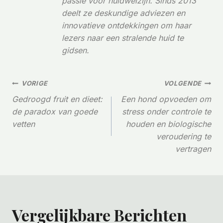
passie voor huidwelzijn. Sinds 2013
deelt ze deskundige adviezen en
innovatieve ontdekkingen om haar
lezers naar een stralende huid te
gidsen.
Bericht
VORIGE
VOLGENDE
Gedroogd fruit en dieet:
Een hond opvoeden om
Navigatie
de paradox van goede
stress onder controle te
vetten
houden en biologische
veroudering te
vertragen
Vergelijkbare Berichten