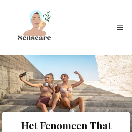
Doorgaan
naar
inhoud
Het Fenomeen That