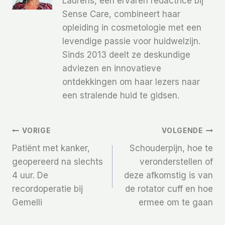
Laurens, een ervaren redactrice bij
Sense Care, combineert haar
opleiding in cosmetologie met een
levendige passie voor huidwelzijn.
Sinds 2013 deelt ze deskundige
adviezen en innovatieve
ontdekkingen om haar lezers naar
een stralende huid te gidsen.
Bericht
VORIGE
VOLGENDE
Patiënt met kanker,
Schouderpijn, hoe te
Navigatie
geopereerd na slechts
veronderstellen of
4 uur. De
deze afkomstig is van
recordoperatie bij
de rotator cuff en hoe
Gemelli
ermee om te gaan