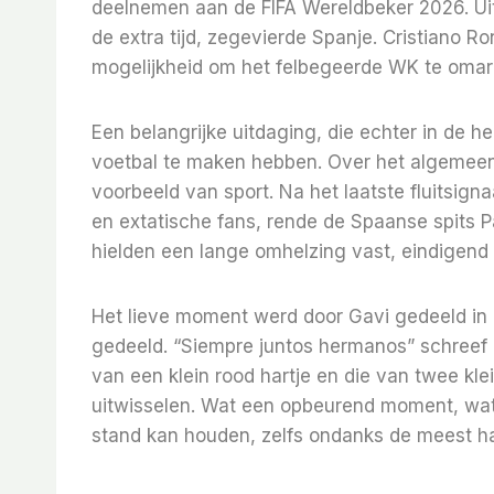
deelnemen aan de FIFA Wereldbeker 2026. Uit
de extra tijd, zegevierde Spanje. Cristiano Ron
mogelijkheid om het felbegeerde WK te oma
Een belangrijke uitdaging, die echter in de h
voetbal te maken hebben. Over het algemeen
voorbeeld van sport. Na het laatste fluitsign
en extatische fans, rende de Spaanse spits P
hielden een lange omhelzing vast, eindigend
Het lieve moment werd door Gavi gedeeld in e
gedeeld. “Siempre juntos hermanos” schreef 
van een klein rood hartje en die van twee kle
uitwisselen. Wat een opbeurend moment, wat
stand kan houden, zelfs ondanks de meest har